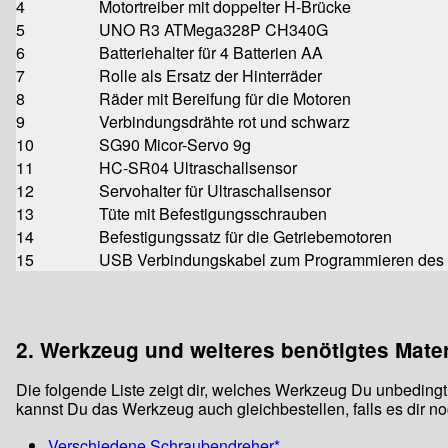
4
Motortreiber mit doppelter H-Brücke
5
UNO R3 ATMega328P CH340G
6
Batteriehalter für 4 Batterien AA
7
Rolle als Ersatz der Hinterräder
8
Räder mit Bereifung für die Motoren
9
Verbindungsdrähte rot und schwarz
10
SG90 Micor-Servo 9g
11
HC-SR04 Ultraschallsensor
12
Servohalter für Ultraschallsensor
13
Tüte mit Befestigungsschrauben
14
Befestigungssatz für die Getriebemotoren
15
USB Verbindungskabel zum Programmieren de
2. Werkzeug und weiteres benötigtes Mater
Die folgende Liste zeigt dir, welches Werkzeug Du unbedingt
kannst Du das Werkzeug auch gleichbestellen, falls es dir noc
Verschiedene Schraubendreher*