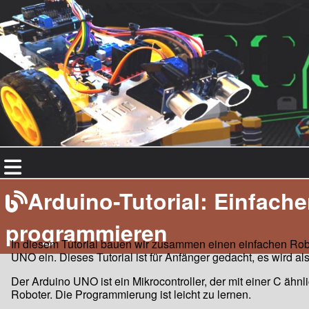
Startseite
Arduino-Tutorial: Einfach
Programmier-Blog
programmieren
Unity & C#
In diesem Tutorial bauen wir zusammen einen einfachen Ro
Websprachen
UNO ein. Dieses Tutorial ist für Anfänger gedacht, es wird also
Ohne Game Engine
Der Arduino UNO ist ein Mikrocontroller, der mit einer C ähn
Arduino & Roboter
Roboter. Die Programmierung ist leicht zu lernen.